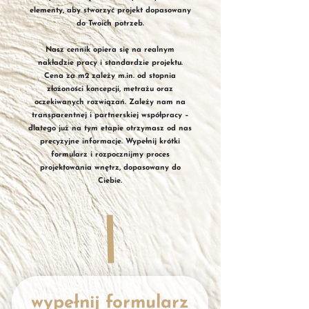
elementy, aby stworzyć projekt dopasowany
do Twoich potrzeb.
Nasz cennik opiera się na realnym
nakładzie pracy i standardzie projektu.
Cena za m2 zależy m.in. od stopnia
złożoności koncepcji, metrażu oraz
oczekiwanych rozwiązań. Zależy nam na
transparentnej i partnerskiej współpracy –
dlatego już na tym etapie otrzymasz od nas
precyzyjne informacje. Wypełnij krótki
formularz i rozpocznijmy proces
projektowania wnętrz, dopasowany do
Ciebie.
wypełnij formularz