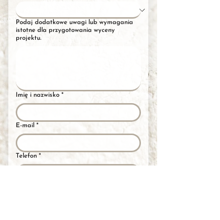
Podaj dodatkowe uwagi lub wymagania
istotne dla przygotowania wyceny
projektu.
Imię i nazwisko
*
E-mail
*
Telefon
*
Załącz rzut i zdjęcia nieruchomości
prześlij plik