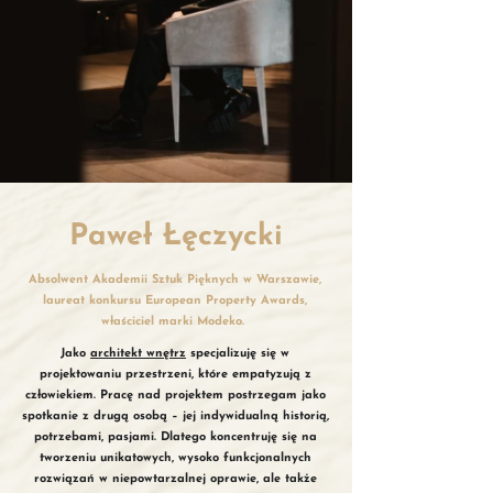
Paweł Łęczycki
​Absolwent Akademii Sztuk Pięknych w Warszawie,
laureat konkursu European Property Awards,
właściciel marki Modeko.
Jako
architekt wnętrz
specjalizuję się w
projektowaniu przestrzeni, które empatyzują z
człowiekiem. Pracę nad projektem postrzegam jako
spotkanie z drugą osobą – jej indywidualną historią,
potrzebami, pasjami. Dlatego koncentruję się na
tworzeniu unikatowych, wysoko funkcjonalnych
rozwiązań w niepowtarzalnej oprawie, ale także