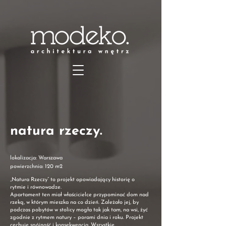
natura rzeczy.
lokalizacja: Warszawa
powierzchnia: 120 m2
„Natura Rzeczy” to projekt opowiadający historię o
rytmie i równowadze.
Apartament ten miał właścicielce przypominać dom nad
rzeką, w którym mieszka na co dzień. Zależało jej, by
podczas pobytów w stolicy mogła tak jak tam, na wsi, żyć
zgodnie z rytmem natury – porami dnia i roku. Projekt
cechuje spójność i konsekwencja. Wszystkie