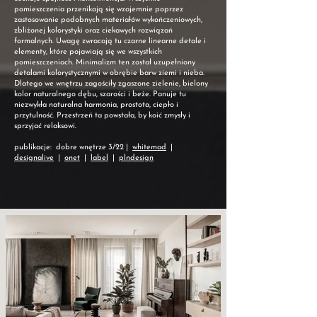
pomieszczenia przenikają się wzajemnie poprzez
zastosowanie podobnych materiałów wykończeniowych,
zbliżonej kolorystyki oraz ciekawych rozwiązań
formalnych. Uwagę zwracają tu czarne linearne detale i
elementy, które pojawiają się we wszystkich
pomieszczeniach. Minimalizm ten został uzupełniony
detalami kolorystycznymi w obrębie barw ziemi i nieba.
Dlatego we wnętrzu zagościły zgaszone zielenie, bielony
kolor naturalnego dębu, szarości i beże. Panuje tu
niezwykła naturalna harmonia, prostota, ciepło i
przytulność. Przestrzeń ta powstała, by koić zmysły i
sprzyjać relaksowi.
publikacje: dobre wnętrze 3/22 |
whitemad
|
designalive
|
onet
|
label
|
plndesign